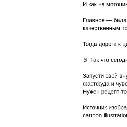
И как на мотоци
Главное — балан
качественным т
Тогда дорога к ц
🤘 Так что сегод
Запусти свой вн
фастфуда и чувс
Нужен рецепт топ
Источник изображ
cartoon-illustrat