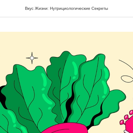
ое Питание - Как Рок!
Вкус Жизни: Нутрициологические Секреты