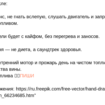
кле:
с, не гнать вслепую, слушать двигатель и зап
опливом.
ели будет с кайфом, без перегрева и заносов.
ня — не диета, а саундтрек здоровья.
утренний мотор и прожарь день на чистом топли
тва вины.
лива 👉🏼
ПИШИ
ения: https://ru.freepik.com/free-vector/hand-dra
ion_66234685.htm"