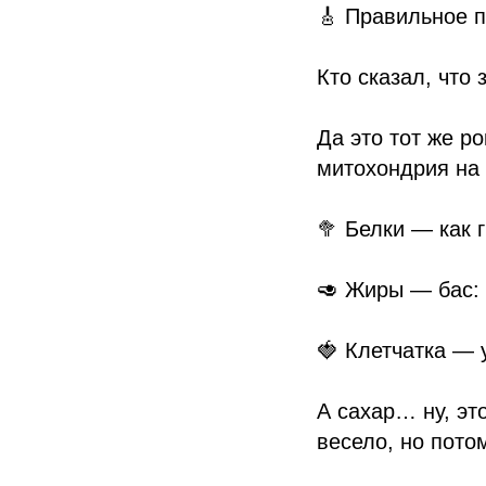
🎸 Правильное п
Кто сказал, что
Да это тот же р
митохондрия на 
🥦 Белки — как 
🥑 Жиры — бас: 
🍓 Клетчатка — 
А сахар… ну, эт
весело, но пото