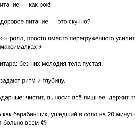
итание — как рок!
 здоровое питание — это скучно?
ок-н-ролл, просто вместо перегруженного усили
максималках ⚡️
гитара: без них мелодия тела пустая.
задают ритм и глубину.
ударные: чистит, выносит всё лишнее, держит т
о как барабанщик, ушедший в соло на 20 минут
м больно всем 😅