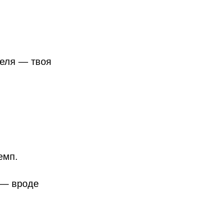
теля — твоя
емп.
 — вроде