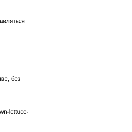
равляться
ве, без
wn-lettuce-